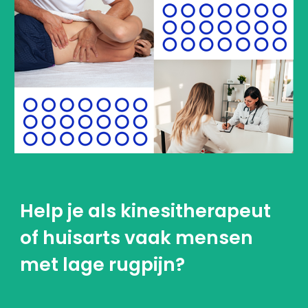
Help je als kinesitherapeut 
of huisarts vaak mensen 
met lage rugpijn?